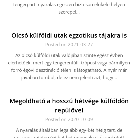
tengerparti nyaralás egészen biztosan előkelő helyen
szerepel…
Olcsó külföldi utak egzotikus tájakra is
Posted on 2021-03-27
Az olcsó külföldi utak valójában szinte egész évben
elérhetőek, mert egy tengerentúli, trópusi vagy bármilyen
forró égövi desztináció télen is látogatható. A nyár már
javában tombol, de ez nem jelenti azt, hogy…
Megoldható a hosszú hétvége külföldön
repülővel
Posted on 2020-10-09
A nyaralás általában legalább egy-két hétig tart, de
országos szinten évi hat-hét ünnepekkel összekötött