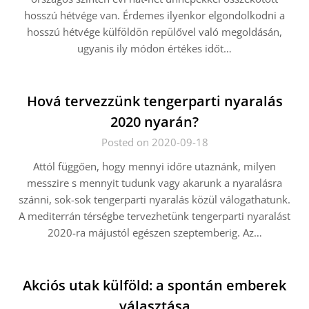
hosszú hétvége van. Érdemes ilyenkor elgondolkodni a
hosszú hétvége külföldön repülővel való megoldásán,
ugyanis ily módon értékes időt…
Hová tervezzünk tengerparti nyaralás
2020 nyarán?
Posted on 2020-09-18
Attól függően, hogy mennyi időre utaznánk, milyen
messzire s mennyit tudunk vagy akarunk a nyaralásra
szánni, sok-sok tengerparti nyaralás közül válogathatunk.
A mediterrán térségbe tervezhetünk tengerparti nyaralást
2020-ra májustól egészen szeptemberig. Az…
Akciós utak külföld: a spontán emberek
választása