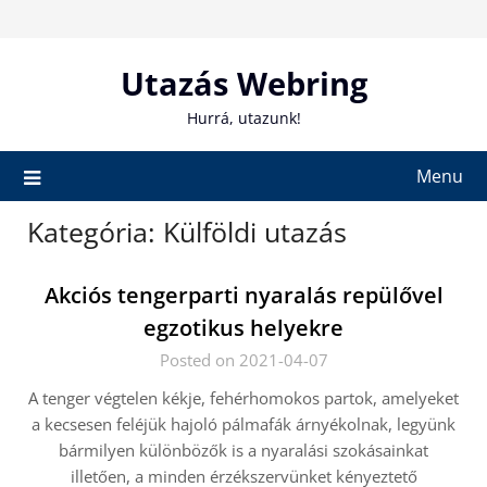
Skip
to
content
Utazás Webring
Hurrá, utazunk!
Menu
Kategória:
Külföldi utazás
Akciós tengerparti nyaralás repülővel
egzotikus helyekre
Posted on 2021-04-07
A tenger végtelen kékje, fehérhomokos partok, amelyeket
a kecsesen feléjük hajoló pálmafák árnyékolnak, legyünk
bármilyen különbözők is a nyaralási szokásainkat
illetően, a minden érzékszervünket kényeztető