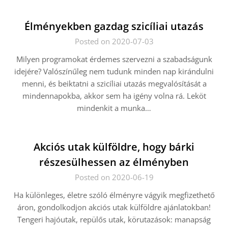
Élményekben gazdag szicíliai utazás
Posted on 2020-07-03
Milyen programokat érdemes szervezni a szabadságunk
idejére? Valószínűleg nem tudunk minden nap kirándulni
menni, és beiktatni a szicíliai utazás megvalósítását a
mindennapokba, akkor sem ha igény volna rá. Leköt
mindenkit a munka…
Akciós utak külföldre, hogy bárki
részesülhessen az élményben
Posted on 2020-06-19
Ha különleges, életre szóló élményre vágyik megfizethető
áron, gondolkodjon akciós utak külföldre ajánlatokban!
Tengeri hajóutak, repülős utak, körutazások: manapság