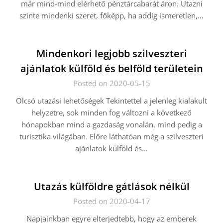
már mind-mind elérhető pénztárcabarát áron. Utazni
szinte mindenki szeret, főképp, ha addig ismeretlen,…
Mindenkori legjobb szilveszteri
ajánlatok külföld és belföld területein
Posted on 2020-05-15
Olcsó utazási lehetőségek Tekintettel a jelenleg kialakult
helyzetre, sok minden fog változni a következő
hónapokban mind a gazdaság vonalán, mind pedig a
turisztika világában. Előre láthatóan még a szilveszteri
ajánlatok külföld és…
Utazás külföldre gátlások nélkül
Posted on 2020-04-17
Napjainkban egyre elterjedtebb, hogy az emberek