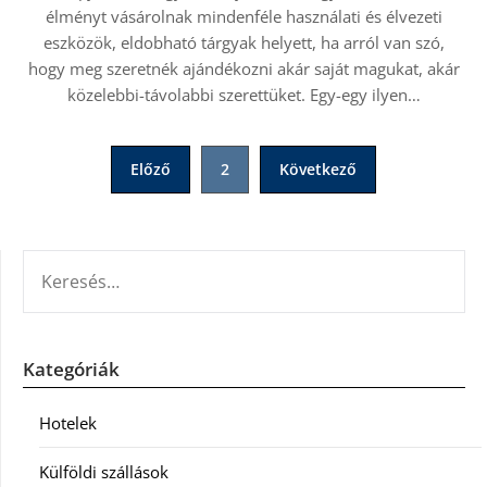
élményt vásárolnak mindenféle használati és élvezeti
eszközök, eldobható tárgyak helyett, ha arról van szó,
hogy meg szeretnék ajándékozni akár saját magukat, akár
közelebbi-távolabbi szerettüket. Egy-egy ilyen…
Bejegyzések
Előző
2
Következő
lapozása
KERESÉS:
Kategóriák
Hotelek
Külföldi szállások