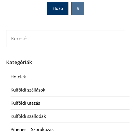
Bejegyzések
Előző
5
lapozása
KERESÉS:
Kategóriák
Hotelek
Külföldi szállások
Külföldi utazás
Külföldi szállodák
Pihenés – Szórakozás