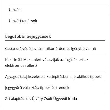
Utazás
Utazási tanácsok
Legutóbbi bejegyzések
Casco szélvédő javítás: mikor érdemes igénybe venni?
Kukirin S1 Max: miért választják az ingázók ezt az
elektromos rollert?
Agyagos talaj kezelése a kertépítésben – praktikus tippek
Jegygyűrű választás: tippek és trendek
Zrt alapítás -dr. Újváry Zsolt Ügyvédi Iroda