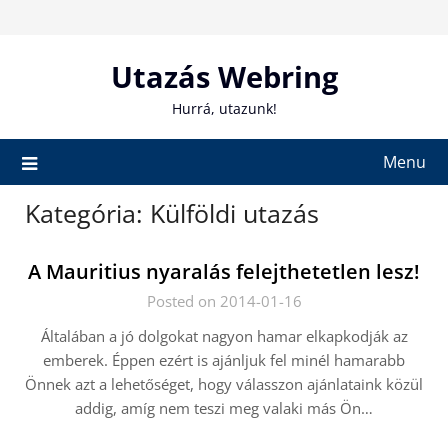
Skip
to
content
Utazás Webring
Hurrá, utazunk!
Menu
Kategória:
Külföldi utazás
A Mauritius nyaralás felejthetetlen lesz!
Posted on 2014-01-16
Általában a jó dolgokat nagyon hamar elkapkodják az
emberek. Éppen ezért is ajánljuk fel minél hamarabb
Önnek azt a lehetőséget, hogy válasszon ajánlataink közül
addig, amíg nem teszi meg valaki más Ön…