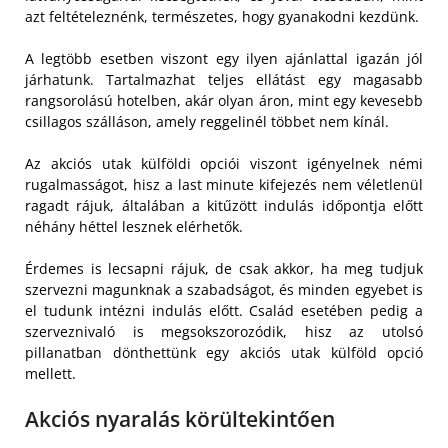
azt feltételeznénk, természetes, hogy gyanakodni kezdünk.
A legtöbb esetben viszont egy ilyen ajánlattal igazán jól
járhatunk. Tartalmazhat teljes ellátást egy magasabb
rangsorolású hotelben, akár olyan áron, mint egy kevesebb
csillagos szálláson, amely reggelinél többet nem kínál.
Az akciós utak külföldi opciói viszont igényelnek némi
rugalmasságot, hisz a last minute kifejezés nem véletlenül
ragadt rájuk, általában a kitűzött indulás időpontja előtt
néhány héttel lesznek elérhetők.
Érdemes is lecsapni rájuk, de csak akkor, ha meg tudjuk
szervezni magunknak a szabadságot, és minden egyebet is
el tudunk intézni indulás előtt. Család esetében pedig a
szerveznivaló is megsokszorozódik, hisz az utolsó
pillanatban dönthettünk egy akciós utak külföld opció
mellett.
Akciós nyaralás körültekintően