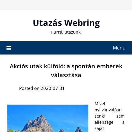
Skip
to
content
Utazás Webring
Hurrá, utazunk!
Menu
Akciós utak külföld: a spontán emberek
választása
Posted on 2020-07-31
Mivel
nyilvánvalóan
senki sem
ellensége a
saját