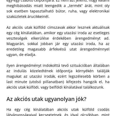
egy-egy csábító célpontjára. Ez nem azt jelenti, hogy valami
meghibásodás miatt leengedik a „termék” árát, mint oly
sok esetben tapasztalható bútor, ruha, vagy elektronikai
szaküzletek árucikkeinél.
Az akciós utak külföld címszavak akkor lesznek aktuálisak
egy cég kínálatában, amikor egy utazási iroda az esetleges
veszteségek elkerülése érdekében árengedményt ad.
Magyarán, sokkal jobban jár egy utazási iroda, ha az
eredetileg magasabb árfekvésű utat árengedménnyel
ugyan, de eladja.
Ilyen árengedményt indokolttá tevő szituációban általában
az indulás közeledtének időpontja környékén találják
magukat az utazási irodák, ezért legszélesebb körben a
last minute (utolsó pillanatban) kifejezés hangzik el, ha
akciós utak külfödi, vagy belföldi kínálatával találkozunk.
Az akciós utak ugyanolyan jók?
Ha egy cég kínálatában akciós utak külföld csodás
látványosságaival kecsegtetnek, és jóval olcsóbban, mint