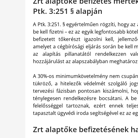
Zrt alaptőke befizetés mérték
Ptk. 3:251 § alapján
A Ptk. 3:251. § egyértelműen rögzíti, hogy az
be kell fizetni – ez az egyik legfontosabb köte
befizetett tőkerészt igazolni kell, jellem
amelyet a cégbírósági eljárás során be kell m
az alapítás pillanatától rendelkezzen v
hozzájárulást az alapszabályban meghatározott
A 30%-os minimumkövetelmény nem csupán eg
tükröző, a hitelezők védelmét szolgáló jo
tervezési fázisban pontosan kiszámolni, ho
ténylegesen rendelkezésre bocsátani. A be
felelősséggel tartoznak, ezért ennek telj
tapasztalt ügyvédi iroda segítségével ez az e
Zrt alaptőke befizetésének ha