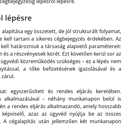
a cégbejegyzésig lépésről lépésre.
l lépésre
lapítása egy összetett, de jól strukturált folyamat,
kell tartani a sikeres cégbejegyzés érdekében. Az
 kell határozniuk a társaság alapvető paramétereit:
t és a részvényesek körét. Ezt követően kerül sor az
ő ügyvédi közreműködés szükséges – ez a lépés nem
itással, a tőke befizetésének igazolásával és a
 zárul.
at: egyszerűsített és rendes eljárás keretében.
ta alkalmazásával – néhány munkanapon belül is
etén a rendes eljárás alkalmazandó, amely hosszabb
 képviselő, azaz az ügyvéd nyújtja be az összes
 A cégalapítás után jellemzően két munkanapon