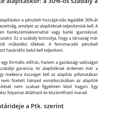
e alapításkor: a 30%-os szabály a
 alapításkor a pénzbeli hozzájárulás legalább 30%-át
lezettség, amelyet az alapítóknak teljesíteniük kell. A
zően bankszámlakivonattal vagy banki igazolással,
utatni. Ez a szabály biztosítja, hogy a társaság már
alódi működési tőkével. A fennmaradó pénzbeli
 határidőn belül kell teljesíteni.
y formális előírás, hanem a gazdasági valóságot
gszabályi garancia. Az alapítóknak érdemes már a
gy mekkora összeget kell az alapítás pillanatában
 nem fizetett hányad vonatkozásában az alapítók
esítését nem szabad figyelmen kívül hagyni. Egy
gész folyamat átlátható és kiszámítható marad.
tárideje a Ptk. szerint