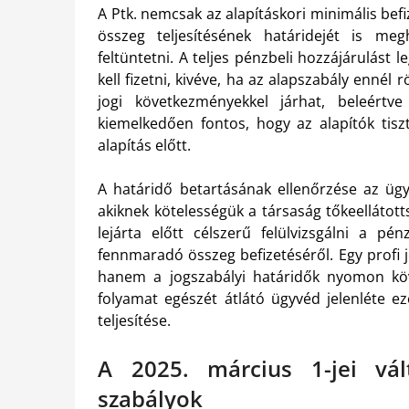
A Ptk. nemcsak az alapításkori minimális bef
összeg teljesítésének határidejét is me
feltüntetni. A teljes pénzbeli hozzájárulást 
kell fizetni, kivéve, ha az alapszabály ennél
jogi következményekkel járhat, beleértve 
kiemelkedően fontos, hogy az alapítók tisz
alapítás előtt.
A határidő betartásának ellenőrzése az ügyve
akiknek kötelességük a társaság tőkeellátot
lejárta előtt célszerű felülvizsgálni a pé
fennmaradó összeg befizetéséről. Egy profi 
hanem a jogszabályi határidők nyomon köve
folyamat egészét átlátó ügyvéd jelenléte ez
teljesítése.
A 2025. március 1-jei vál
szabályok