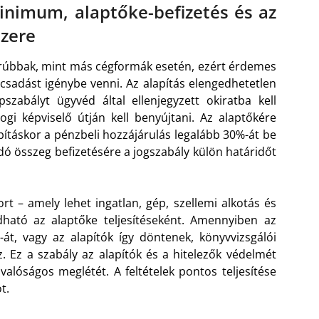
minimum, alaptőke-befizetés és az
zere
rúbbak, mint más cégformák esetén, ezért érdemes
ácsadást igénybe venni. Az alapítás elengedhetetlen
szabályt ügyvéd által ellenjegyzett okiratba kell
jogi képviselő útján kell benyújtani. Az alaptőkére
pításkor a pénzbeli hozzájárulás legalább 30%-át be
radó összeg befizetésére a jogszabály külön határidőt
rt – amely lehet ingatlan, gép, szellemi alkotás és
dható az alaptőke teljesítéseként. Amennyiben az
t, vagy az alapítók így döntenek, könyvvizsgálói
. Ez a szabály az alapítók és a hitelezők védelmét
 valóságos meglétét. A feltételek pontos teljesítése
t.