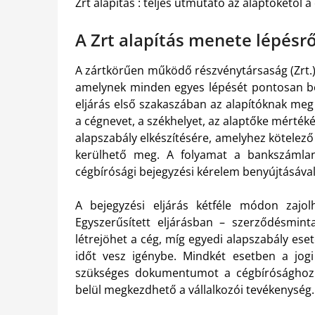
Zrt alapítás : teljes útmutató az alaptőkétől 
A Zrt alapítás menete lépésrő
A zártkörűen működő részvénytársaság (Zrt.) a
amelynek minden egyes lépését pontosan be 
eljárás első szakaszában az alapítóknak meg
a cégnevet, a székhelyet, az alaptőke mértéké
alapszabály elkészítésére, amelyhez kötelez
kerülhető meg. A folyamat a bankszámlany
cégbírósági bejegyzési kérelem benyújtásával
A bejegyzési eljárás kétféle módon zajolh
Egyszerűsített eljárásban – szerződésmin
létrejöhet a cég, míg egyedi alapszabály es
időt vesz igénybe. Mindkét esetben a jogi
szükséges dokumentumot a cégbírósághoz.
belül megkezdhető a vállalkozói tevékenység.