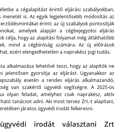
életbe a cégalapítást érintő eljárási szabályokban,
ás menetét is. Az egyik legjelentősebb módosítás az
erződésmintákat érinti: az új szabályok pontosítják
nokat, amelyek alapján a cégbejegyzési eljárás
ok célja, hogy az alapítási folyamat még átláthatóbb
ek, mind a cégbíróság számára. Az új előírások
szhat, ezért elengedhetetlen a naprakész jogi tudás.
ta alkalmazása lehetővé teszi, hogy az alapítók ne
mi jelentősen gyorsítja az eljárást. Ugyanakkor az
alapszabály esetén a rendes eljárás alkalmazandó,
ség van szakértő ügyvédi segítségre. A 2025-ös
a olyan feladat, amelyhez csak naprakész, aktív
ató tanácsot adni. Aki most tervez Zrt.-t alapítani,
retében járatos ügyvédi irodát felkeresni.
gyvédi irodát választani Zrt