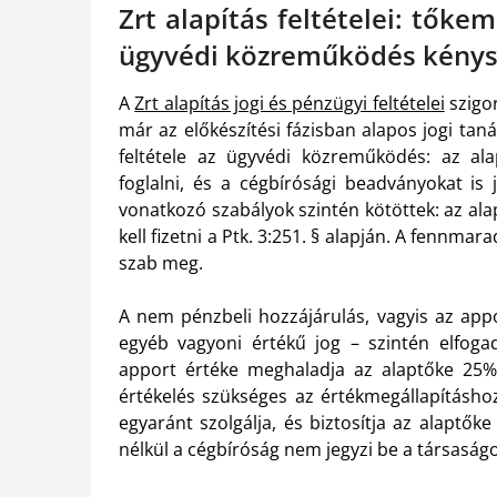
Zrt alapítás feltételei: tőke
ügyvédi közreműködés kénys
A
Zrt alapítás jogi és pénzügyi feltételei
szigo
már az előkészítési fázisban alapos jogi tan
feltétele az ügyvédi közreműködés: az alap
foglalni, és a cégbírósági beadványokat is 
vonatkozó szabályok szintén kötöttek: az ala
kell fizetni a Ptk. 3:251. § alapján. A fennma
szab meg.
A nem pénzbeli hozzájárulás, vagyis az appo
egyéb vagyoni értékű jog – szintén elfoga
apport értéke meghaladja az alaptőke 25%-á
értékelés szükséges az értékmegállapításhoz
egyaránt szolgálja, és biztosítja az alaptőke
nélkül a cégbíróság nem jegyzi be a társaságo