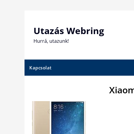
Skip
to
content
Utazás Webring
Hurrá, utazunk!
Kapcsolat
Xiaom