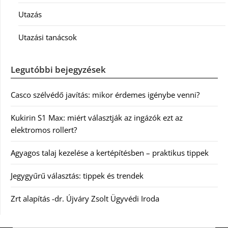
Utazás
Utazási tanácsok
Legutóbbi bejegyzések
Casco szélvédő javítás: mikor érdemes igénybe venni?
Kukirin S1 Max: miért választják az ingázók ezt az
elektromos rollert?
Agyagos talaj kezelése a kertépítésben – praktikus tippek
Jegygyűrű választás: tippek és trendek
Zrt alapítás -dr. Újváry Zsolt Ügyvédi Iroda