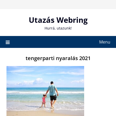
Skip
to
content
Utazás Webring
Hurrá, utazunk!
Menu
tengerparti nyaralás 2021