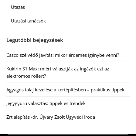
Utazás
Utazási tanácsok
Legutóbbi bejegyzések
Casco szélvédő javítás: mikor érdemes igénybe venni?
Kukirin S1 Max: miért választják az ingázók ezt az
elektromos rollert?
Agyagos talaj kezelése a kertépítésben – praktikus tippek
Jegygyűrű választás: tippek és trendek
Zrt alapítás -dr. Újváry Zsolt Ügyvédi Iroda