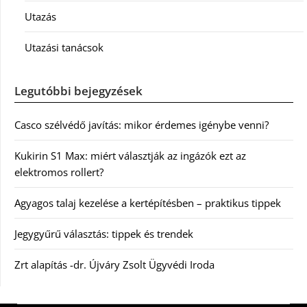
Utazás
Utazási tanácsok
Legutóbbi bejegyzések
Casco szélvédő javítás: mikor érdemes igénybe venni?
Kukirin S1 Max: miért választják az ingázók ezt az
elektromos rollert?
Agyagos talaj kezelése a kertépítésben – praktikus tippek
Jegygyűrű választás: tippek és trendek
Zrt alapítás -dr. Újváry Zsolt Ügyvédi Iroda