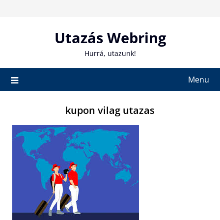
Skip
to
content
Utazás Webring
Hurrá, utazunk!
Menu
kupon vilag utazas