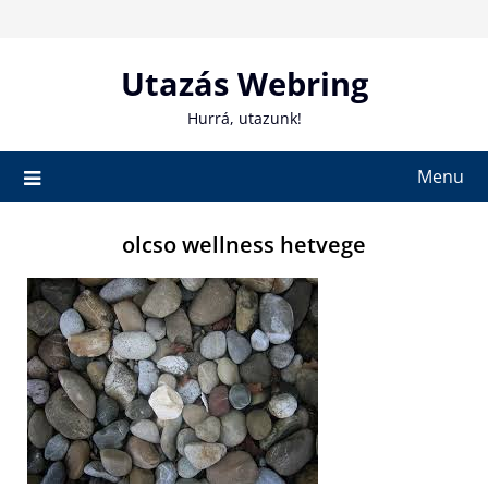
Skip
to
content
Utazás Webring
Hurrá, utazunk!
Menu
olcso wellness hetvege