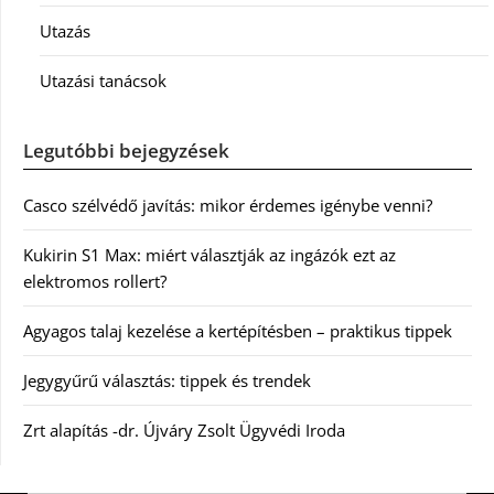
Utazás
Utazási tanácsok
Legutóbbi bejegyzések
Casco szélvédő javítás: mikor érdemes igénybe venni?
Kukirin S1 Max: miért választják az ingázók ezt az
elektromos rollert?
Agyagos talaj kezelése a kertépítésben – praktikus tippek
Jegygyűrű választás: tippek és trendek
Zrt alapítás -dr. Újváry Zsolt Ügyvédi Iroda