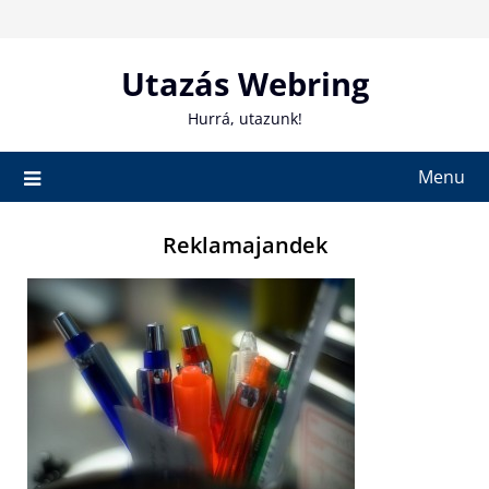
Skip
to
content
Utazás Webring
Hurrá, utazunk!
Menu
Reklamajandek