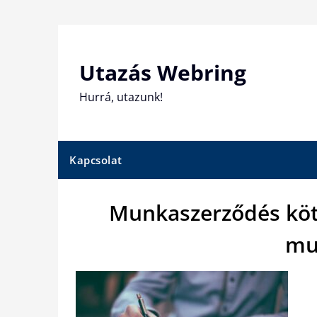
Skip
to
content
Utazás Webring
Hurrá, utazunk!
Kapcsolat
Munkaszerződés köt
mu