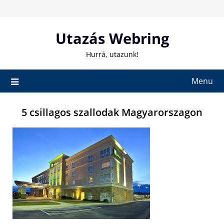
Skip
to
content
Utazás Webring
Hurrá, utazunk!
Menu
5 csillagos szallodak Magyarorszagon