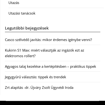
Utazás
Utazási tanácsok
Legutóbbi bejegyzések
Casco szélvédő javítás: mikor érdemes igénybe venni?
Kukirin S1 Max: miért választják az ingázók ezt az
elektromos rollert?
Agyagos talaj kezelése a kertépítésben – praktikus tippek
Jegygyűrű választás: tippek és trendek
Zrt alapítás -dr. Újváry Zsolt Ügyvédi Iroda