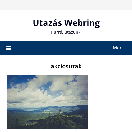
Skip
to
content
Utazás Webring
Hurrá, utazunk!
Menu
akciosutak