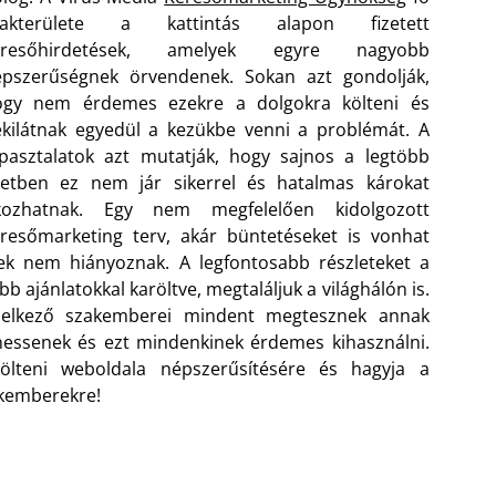
zakterülete a kattintás alapon fizetett
eresőhirdetések, amelyek egyre nagyobb
épszerűségnek örvendenek. Sokan azt gondolják,
ogy nem érdemes ezekre a dolgokra költeni és
kilátnak egyedül a kezükbe venni a problémát. A
pasztalatok azt mutatják, hogy sajnos a legtöbb
setben ez nem jár sikerrel és hatalmas károkat
kozhatnak. Egy nem megfelelően kidolgozott
resőmarketing terv, akár büntetéseket is vonhat
nek nem hiányoznak.
A legfontosabb részleteket a
 ajánlatokkal karöltve, megtaláljuk a világhálón is.
ndelkező szakemberei mindent megtesznek annak
hessenek és ezt mindenkinek érdemes kihasználni.
lteni weboldala népszerűsítésére és hagyja a
akemberekre!