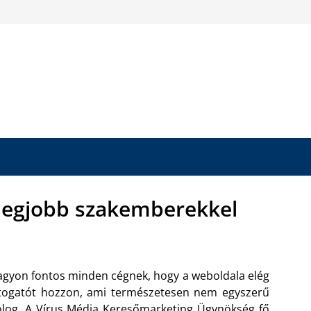
 legjobb szakemberekkel
gyon fontos minden cégnek, hogy a weboldala elég
togatót hozzon, ami természetesen nem egyszerű
log. A Vírus Média
Keresőmarketing Ügynökség
fő