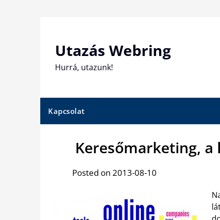
Skip
to
content
Utazás Webring
Hurrá, utazunk!
Kapcsolat
Keresőmarketing, a
Posted on 2013-08-10
Na
lá
do