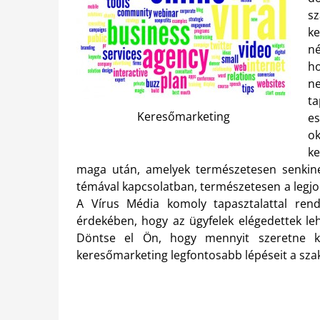
s
k
n
h
ne
ta
Keresőmarketing
e
o
ke
maga után, amelyek természetesen senki
témával kapcsolatban, természetesen a legjobb
A Vírus Média komoly tapasztalattal re
érdekében, hogy az ügyfelek elégedettek le
Döntse el Ön, hogy mennyit szeretne kö
keresőmarketing legfontosabb lépéseit a sz