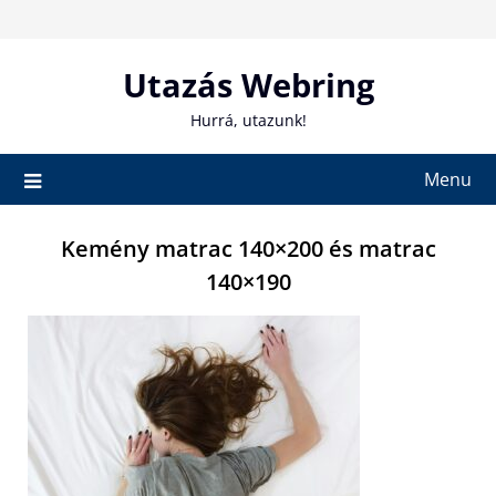
Skip
to
content
Utazás Webring
Hurrá, utazunk!
Menu
Kemény matrac 140×200 és matrac
140×190