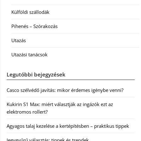
Külföldi szállodák
Pihenés – Szórakozás
Utazás
Utazási tanácsok
Legutóbbi bejegyzések
Casco szélvédő javítás: mikor érdemes igénybe venni?
Kukirin S1 Max: miért választják az ingázók ezt az
elektromos rollert?
Agyagos talaj kezelése a kertépítésben – praktikus tippek
Jegygyűrű választás: tippek és trendek