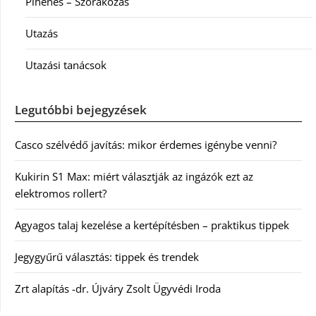
Pihenés – Szórakozás
Utazás
Utazási tanácsok
Legutóbbi bejegyzések
Casco szélvédő javítás: mikor érdemes igénybe venni?
Kukirin S1 Max: miért választják az ingázók ezt az
elektromos rollert?
Agyagos talaj kezelése a kertépítésben – praktikus tippek
Jegygyűrű választás: tippek és trendek
Zrt alapítás -dr. Újváry Zsolt Ügyvédi Iroda