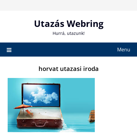
Skip
to
content
Utazás Webring
Hurrá, utazunk!
Menu
horvat utazasi iroda