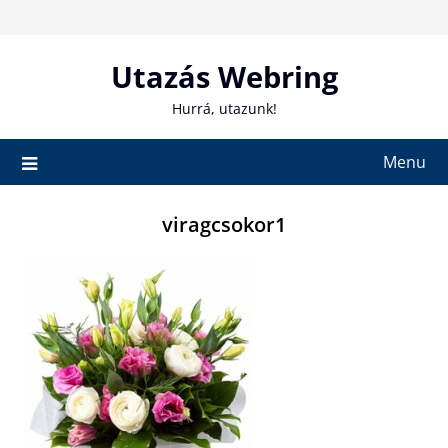
Skip
to
content
Utazás Webring
Hurrá, utazunk!
Menu
viragcsokor1