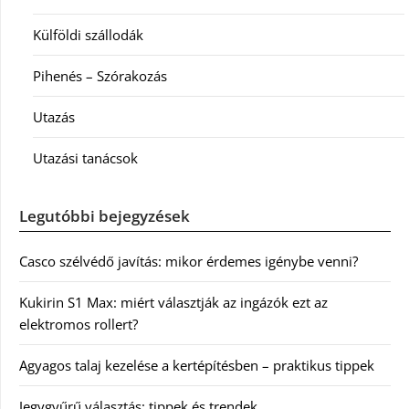
Külföldi szállodák
Pihenés – Szórakozás
Utazás
Utazási tanácsok
Legutóbbi bejegyzések
Casco szélvédő javítás: mikor érdemes igénybe venni?
Kukirin S1 Max: miért választják az ingázók ezt az
elektromos rollert?
Agyagos talaj kezelése a kertépítésben – praktikus tippek
Jegygyűrű választás: tippek és trendek