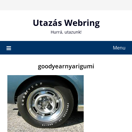
Skip
to
content
Utazás Webring
Hurrá, utazunk!
Menu
goodyearnyarigumi