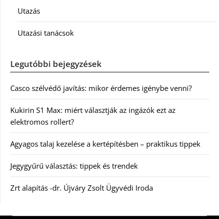
Utazás
Utazási tanácsok
Legutóbbi bejegyzések
Casco szélvédő javítás: mikor érdemes igénybe venni?
Kukirin S1 Max: miért választják az ingázók ezt az
elektromos rollert?
Agyagos talaj kezelése a kertépítésben – praktikus tippek
Jegygyűrű választás: tippek és trendek
Zrt alapítás -dr. Újváry Zsolt Ügyvédi Iroda