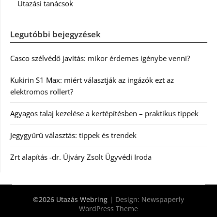
Utazási tanácsok
Legutóbbi bejegyzések
Casco szélvédő javítás: mikor érdemes igénybe venni?
Kukirin S1 Max: miért választják az ingázók ezt az
elektromos rollert?
Agyagos talaj kezelése a kertépítésben – praktikus tippek
Jegygyűrű választás: tippek és trendek
Zrt alapítás -dr. Újváry Zsolt Ügyvédi Iroda
©2026 Utazás Webring
| Design:
Newspaperly
WordPress Theme