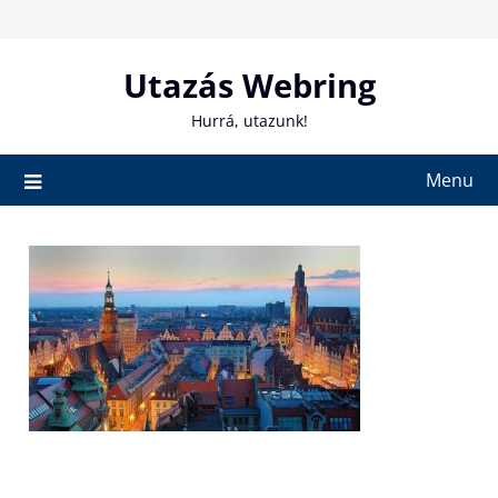
Skip
to
content
Utazás Webring
Hurrá, utazunk!
Menu