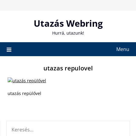
Skip
to
content
Utazás Webring
Hurrá, utazunk!
Menu
utazas repulovel
utazás repülővel
KERESÉS: