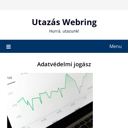
Skip
to
content
Utazás Webring
Hurrá, utazunk!
Menu
Adatvédelmi jogász