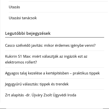
Utazás
Utazási tanácsok
Legutóbbi bejegyzések
Casco szélvédő javítás: mikor érdemes igénybe venni?
Kukirin S1 Max: miért választják az ingázók ezt az
elektromos rollert?
Agyagos talaj kezelése a kertépítésben – praktikus tippek
Jegygyűrű választás: tippek és trendek
Zrt alapítás -dr. Újváry Zsolt Ügyvédi Iroda