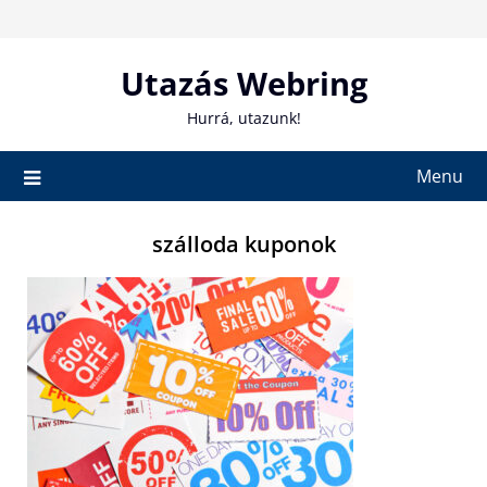
Skip
to
content
Utazás Webring
Hurrá, utazunk!
Menu
szálloda kuponok