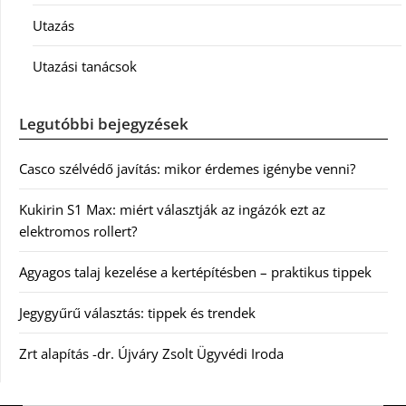
Utazás
Utazási tanácsok
Legutóbbi bejegyzések
Casco szélvédő javítás: mikor érdemes igénybe venni?
Kukirin S1 Max: miért választják az ingázók ezt az
elektromos rollert?
Agyagos talaj kezelése a kertépítésben – praktikus tippek
Jegygyűrű választás: tippek és trendek
Zrt alapítás -dr. Újváry Zsolt Ügyvédi Iroda