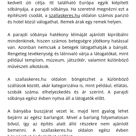
kedvelt úti célja. Itt található Európa egyik kiépített
sóbányája, a parajdi sóbánya. Ha szeretné megnézni ezt a
építészeti csodát, a
szallaskeres.hu
oldalon számos panzió
és hotel közül válogathat. Remek árak egy remek helyen.
A parajdi sóbánya hatékony klímáját ajánlott kipróbálni
mindenkinek, hiszen számos betegségre jótékony hatással
van. Azonban nemcsak a betegek látogathatják a bányát.
Rengeteg tevékenység és látnivaló várja a látogatókat, mint
például templom, múzeum, játszótér, valamint különböző
művészeti alkotások.
A szallaskeres.hu oldalon böngészhet a különböző
szállások között, akár kategorizálva is, mint például, ellátás,
szobák száma, elhelyezkedés és ár szerint. A parajdi
sóbánya egész évben nyitva áll a látogatók előtt.
A bányába buszjárat vezet le, majd lent gyalog lehet
bejárni az egész barlangot. Mivel a barlang folyamatosan
bővül, így az építés alatt álló részekre nem ajánlott
bemenni. A szallaskeres.hu oldalon egész évben