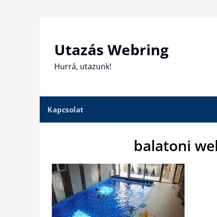
Skip
to
content
Utazás Webring
Hurrá, utazunk!
Kapcsolat
balatoni we