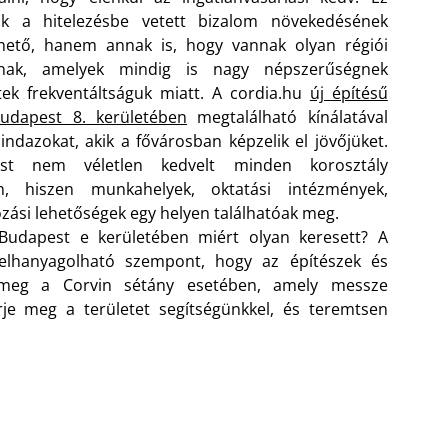
k a hitelezésbe vetett bizalom növekedésének
hető, hanem annak is, hogy vannak olyan régiói
nak, amelyek mindig is nagy népszerűségnek
ek frekventáltságuk miatt. A cordia.hu
új építésű
Budapest 8. kerületében
megtalálható kínálatával
indazokat, akik a fővárosban képzelik el jövőjüket.
st nem véletlen kedvelt minden korosztály
n, hiszen munkahelyek, oktatási intézmények,
zási lehetőségek egy helyen találhatóak meg.
 Budapest e kerületében miért olyan keresett? A
 elhanyagolható szempont, hogy az építészek és
 meg a Corvin sétány esetében, amely messze
rje meg a területet segítségünkkel, és teremtsen