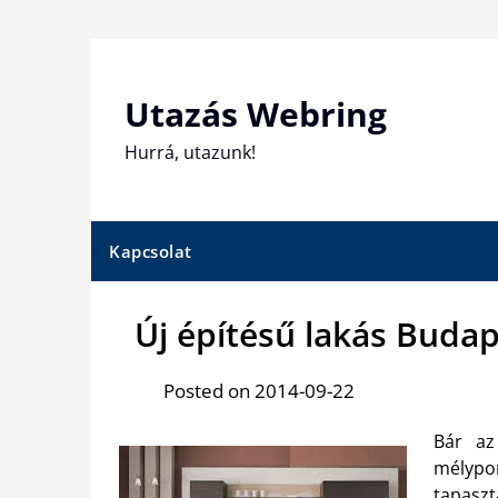
Skip
to
content
Utazás Webring
Hurrá, utazunk!
Kapcsolat
Új építésű lakás Buda
Posted on 2014-09-22
Bár az
mélypo
tapaszt