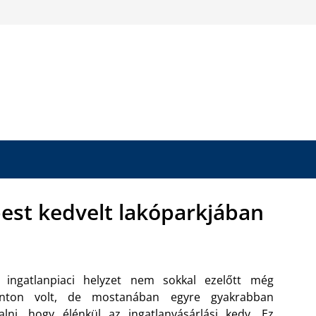
pest kedvelt lakóparkjában
 ingatlanpiaci helyzet nem sokkal ezelőtt még
nton volt, de mostanában egyre gyakrabban
alni, hogy élénkül az ingatlanvásárlási kedv. Ez