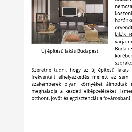
nemcsa
köszön
hazánk
örvendt
lakás 
várja m
Budape
Új építésű lakás Budapest
körébe
szórako
Szeretné tudni, hogy az új építésű lakás
frekventált elhelyezkedés mellett az sem
szakemberek olyan környéket álmodtak
meghaladja a kezdeti elképzeléseket. Isme
otthont, jövőt és egzisztenciát a fővárosban!