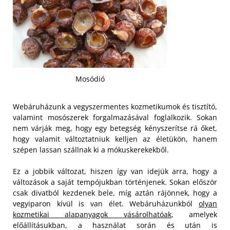
Mosódió
Webáruházunk a vegyszermentes kozmetikumok és tisztító,
valamint mosószerek forgalmazásával foglalkozik. Sokan
nem várják meg, hogy egy betegség kényszerítse rá őket,
hogy valamit változtatniuk kelljen az életükön, hanem
szépen lassan szállnak ki a mókuskerekekből.
Ez a jobbik változat, hiszen így van idejük arra, hogy a
változások a saját tempójukban történjenek. Sokan először
csak divatból kezdenek bele, míg aztán rájönnek, hogy a
vegyiparon kívül is van élet. Webáruházunkból
olyan
kozmetikai alapanyagok vásárolhatóak
, amelyek
előállításukban, a használat során és után is