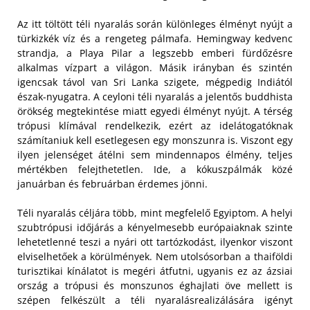
Az itt töltött téli nyaralás során különleges élményt nyújt a
türkizkék víz és a rengeteg pálmafa. Hemingway kedvenc
strandja, a Playa Pilar a legszebb emberi fürdőzésre
alkalmas vízpart a világon. Másik irányban és szintén
igencsak távol van Sri Lanka szigete, mégpedig Indiától
észak-nyugatra. A ceyloni téli nyaralás a jelentős buddhista
örökség megtekintése miatt egyedi élményt nyújt. A térség
trópusi klímával rendelkezik, ezért az idelátogatóknak
számítaniuk kell esetlegesen egy monszunra is. Viszont egy
ilyen jelenséget átélni sem mindennapos élmény, teljes
mértékben felejthetetlen. Ide, a kókuszpálmák közé
januárban és februárban érdemes jönni.
Téli nyaralás céljára több, mint megfelelő Egyiptom. A helyi
szubtrópusi időjárás a kényelmesebb európaiaknak szinte
lehetetlenné teszi a nyári ott tartózkodást, ilyenkor viszont
elviselhetőek a körülmények. Nem utolsósorban a thaiföldi
turisztikai kínálatot is megéri átfutni, ugyanis ez az ázsiai
ország a trópusi és monszunos éghajlati öve mellett is
szépen felkészült a téli nyaralásrealizálására igényt