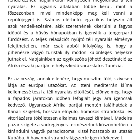
nyaralás. Ez ugyanis általában többe kerül, mint a
főszezonban, mivel mindenképp meg kell venni a
repülőjegyet is. Számos elérhető, egzotikus helyszín áll
azok rendelkezésére, akik szeretnének kikerülni a fagyos
időből és a hűvös hónapokban is igénylik a tengerparti
fürdőzést. A teljes relaxációt nyújtó téli nyaralás élménye
felejthetetlen, már csak abból kifolyólag is, hogy a
pihenésre vágyó turisták ily módon különleges helyekre
jutnak el. Napjainkban az egyik szóba jöhető desztináció az
Afrika északi partján elhelyezkedő varázslatos Tunézia.
Ez az ország, annak ellenére, hogy muszlim föld, szívesen
látja az európai utazókat. Az itteni mediterrán klíma
kellemessé teszi a téli nyaralás eltöltését, előnye még, hogy
a fapados járatokon időben lefoglalt jegy ára igencsak
kedvező. Ugyancsak Afrika partjai mentén találhatóak a
Kanári-szigetek, hosszan elnyúló, homokos strandokkal és
vitorlázásra tökéletesen alkalmas tavaszi klímával. Madeira
pazar szigete a vadregényes természetnek köszönhetően a
kirándulni vágyók paradicsoma. Kissé hosszabb az utazás
Kubába. A havannai strand világszerte igen közkedvelt.