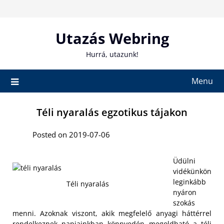
Skip
to
content
Utazás Webring
Hurrá, utazunk!
Menu
Téli nyaralás egzotikus tájakon
Posted on 2019-07-06
Üdülni
vidékünkön
leginkább
Téli nyaralás
nyáron
szokás
menni. Azoknak viszont, akik megfelelő anyagi háttérrel
rendelkeznek napjainkban könnyedén megoldható a téli