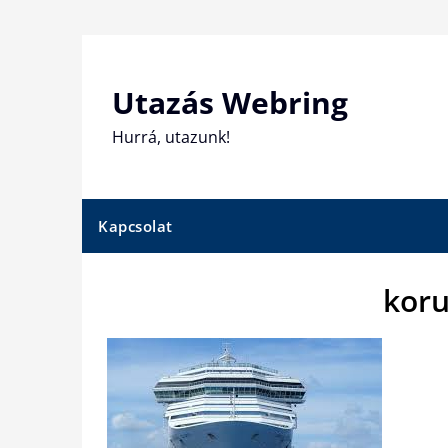
Skip
to
content
Utazás Webring
Hurrá, utazunk!
Kapcsolat
koru