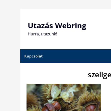
Skip
to
content
Utazás Webring
Hurrá, utazunk!
Kapcsolat
szelig