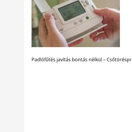
Padlófűtés javítás bontás nélkül – Csőtöréspr