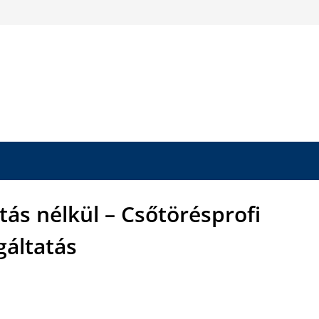
tás nélkül – Csőtörésprofi
gáltatás