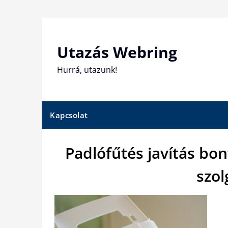
Skip
to
content
Utazás Webring
Hurrá, utazunk!
Kapcsolat
Padlófűtés javítás bon
szol