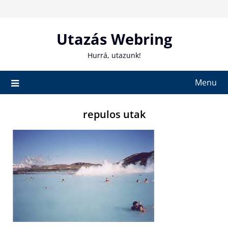
Skip
to
content
Utazás Webring
Hurrá, utazunk!
Menu
repulos utak