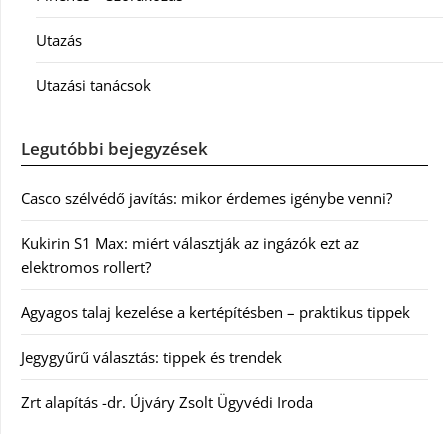
Utazás
Utazási tanácsok
Legutóbbi bejegyzések
Casco szélvédő javítás: mikor érdemes igénybe venni?
Kukirin S1 Max: miért választják az ingázók ezt az
elektromos rollert?
Agyagos talaj kezelése a kertépítésben – praktikus tippek
Jegygyűrű választás: tippek és trendek
Zrt alapítás -dr. Újváry Zsolt Ügyvédi Iroda