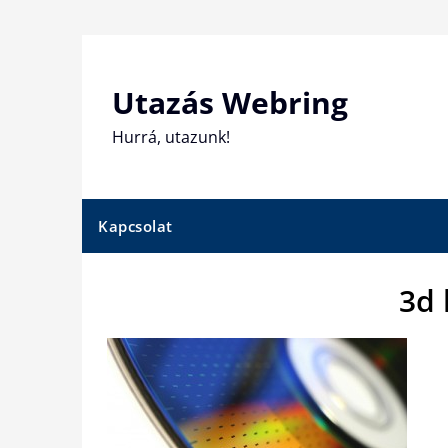
Skip
to
content
Utazás Webring
Hurrá, utazunk!
Kapcsolat
3d 