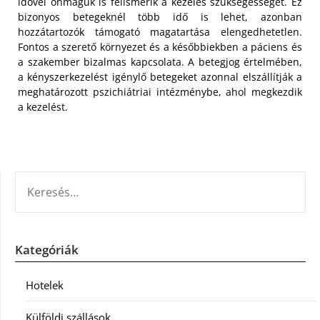
idővel önmaguk is felismerik a kezelés szükségességét. Ez
bizonyos betegeknél több idő is lehet, azonban
hozzátartozók támogató magatartása elengedhetetlen.
Fontos a szerető környezet és a későbbiekben a páciens és
a szakember bizalmas kapcsolata. A betegjog értelmében,
a kényszerkezelést igénylő betegeket azonnal elszállítják a
meghatározott pszichiátriai intézménybe, ahol megkezdik
a kezelést.
KERESÉS:
Kategóriák
Hotelek
Külföldi szállások