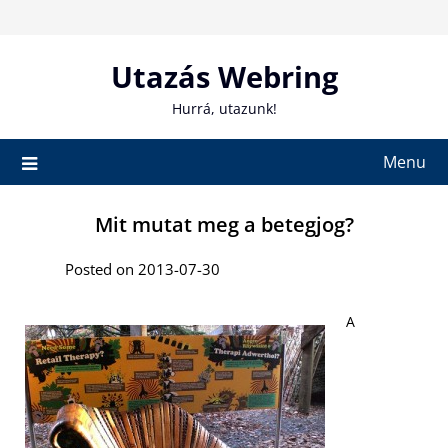
Skip
to
content
Utazás Webring
Hurrá, utazunk!
Menu
Mit mutat meg a betegjog?
Posted on 2013-07-30
A