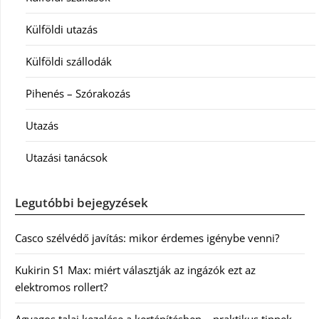
Külföldi utazás
Külföldi szállodák
Pihenés – Szórakozás
Utazás
Utazási tanácsok
Legutóbbi bejegyzések
Casco szélvédő javítás: mikor érdemes igénybe venni?
Kukirin S1 Max: miért választják az ingázók ezt az
elektromos rollert?
Agyagos talaj kezelése a kertépítésben – praktikus tippek