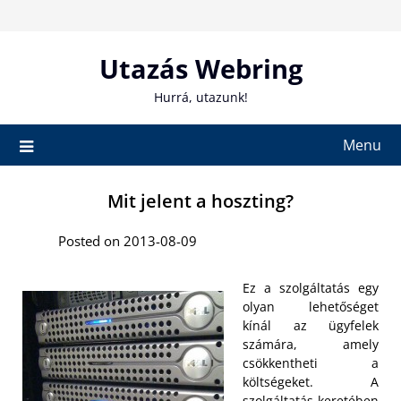
Skip
to
content
Utazás Webring
Hurrá, utazunk!
Menu
Mit jelent a hoszting?
Posted on 2013-08-09
Ez a szolgáltatás egy
olyan lehetőséget
kínál az ügyfelek
számára, amely
csökkentheti a
költségeket. A
szolgáltatás keretében