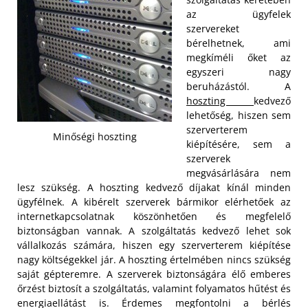
az ügyfelek
szervereket
bérelhetnek, ami
megkíméli őket az
egyszeri nagy
beruházástól. A
hoszting
kedvező
lehetőség, hiszen sem
szerverterem
Minőségi hoszting
kiépítésére, sem a
szerverek
megvásárlására nem
lesz szükség. A hoszting kedvező díjakat kínál minden
ügyfélnek. A kibérelt szerverek bármikor elérhetőek az
internetkapcsolatnak köszönhetően és megfelelő
biztonságban vannak.
A szolgáltatás kedvező lehet sok
vállalkozás számára, hiszen egy szerverterem kiépítése
nagy költségekkel jár. A hoszting értelmében nincs szükség
saját gépteremre. A szerverek biztonságára élő emberes
őrzést biztosít a szolgáltatás, valamint folyamatos hűtést és
energiaellátást is. Érdemes megfontolni a bérlés