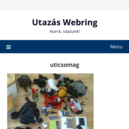
Skip
to
content
Utazás Webring
Hurrá, utazunk!
Menu
uticsomag