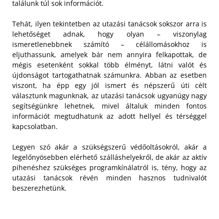
találunk túl sok információt.
Tehát, ilyen tekintetben az utazási tanácsok sokszor arra is
lehetőséget adnak, hogy olyan – viszonylag
ismeretlenebbnek számító – célállomásokhoz is
eljuthassunk, amelyek bár nem annyira felkapottak, de
mégis esetenként sokkal több élményt, látni valót és
újdonságot tartogathatnak számunkra. Abban az esetben
viszont, ha épp egy jól ismert és népszerű úti célt
választunk magunknak, az utazási tanácsok ugyanúgy nagy
segítségünkre lehetnek, mivel általuk minden fontos
információt megtudhatunk az adott hellyel és térséggel
kapcsolatban.
Legyen szó akár a szükségszerű védőoltásokról, akár a
legelőnyösebben elérhető szálláshelyekről, de akár az aktív
pihenéshez szükséges programkínálatról is, tény, hogy az
utazási tanácsok révén minden hasznos tudnivalót
beszerezhetünk.