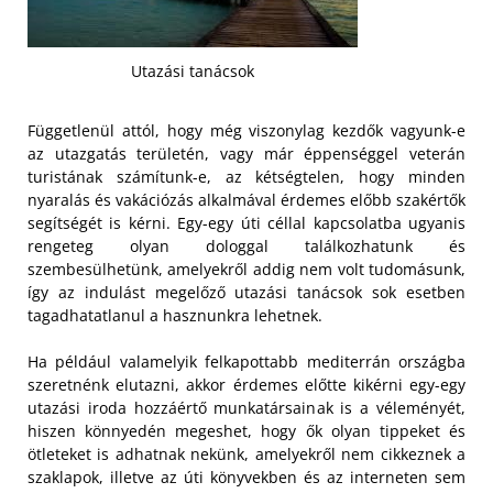
Utazási tanácsok
Függetlenül attól, hogy még viszonylag kezdők vagyunk-e
az utazgatás területén, vagy már éppenséggel veterán
turistának számítunk-e, az kétségtelen, hogy minden
nyaralás és vakációzás alkalmával érdemes előbb szakértők
segítségét is kérni. Egy-egy úti céllal kapcsolatba ugyanis
rengeteg olyan dologgal találkozhatunk és
szembesülhetünk, amelyekről addig nem volt tudomásunk,
így az indulást megelőző utazási tanácsok sok esetben
tagadhatatlanul a hasznunkra lehetnek.
Ha például valamelyik felkapottabb mediterrán országba
szeretnénk elutazni, akkor érdemes előtte kikérni egy-egy
utazási iroda hozzáértő munkatársainak is a véleményét,
hiszen könnyedén megeshet, hogy ők olyan tippeket és
ötleteket is adhatnak nekünk, amelyekről nem cikkeznek a
szaklapok, illetve az úti könyvekben és az interneten sem