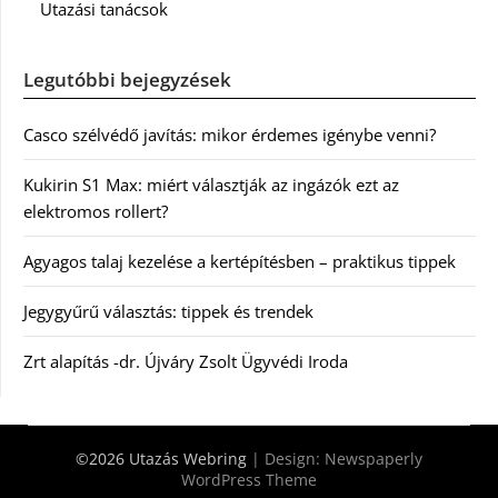
Utazási tanácsok
Legutóbbi bejegyzések
Casco szélvédő javítás: mikor érdemes igénybe venni?
Kukirin S1 Max: miért választják az ingázók ezt az
elektromos rollert?
Agyagos talaj kezelése a kertépítésben – praktikus tippek
Jegygyűrű választás: tippek és trendek
Zrt alapítás -dr. Újváry Zsolt Ügyvédi Iroda
©2026 Utazás Webring
| Design:
Newspaperly
WordPress Theme