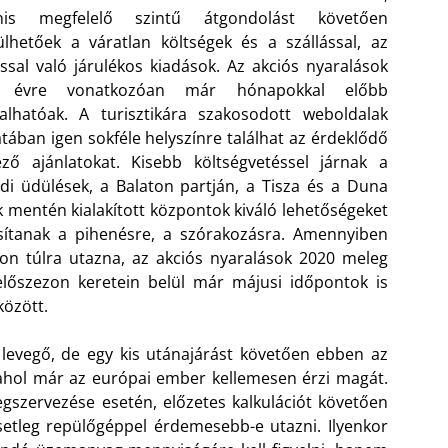
nis megfelelő szintű átgondolást követően
ülhetőek a váratlan költségek és a szállással, az
ssal való járulékos kiadások. Az akciós nyaralások
 évre vonatkozóan már hónapokkal előbb
lalhatóak. A turisztikára szakosodott weboldalak
atában igen sokféle helyszínre találhat az érdeklődő
ző ajánlatokat. Kisebb költségvetéssel járnak a
ldi üdülések, a Balaton partján, a Tisza és a Duna
k mentén kialakított központok kiváló lehetőségeket
sítanak a pihenésre, a szórakozásra. Amennyiben
on túlra utazna, az akciós nyaralások 2020 meleg
előszezon keretein belül már májusi időpontok is
között.
 levegő, de egy kis utánajárást követően ebben az
 ahol már az európai ember kellemesen érzi magát.
gszervezése esetén, előzetes kalkulációt követően
setleg repülőgéppel érdemesebb-e utazni. Ilyenkor