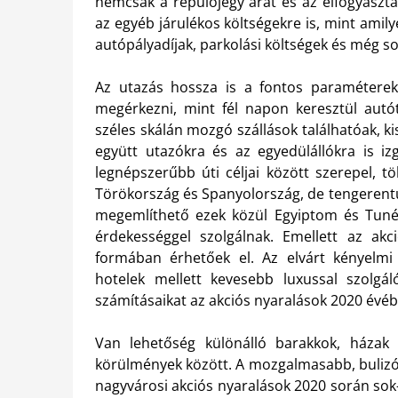
nemcsak a repülőjegy árát és az elfogyaszt
az egyéb járulékos költségekre is, mint amilye
autópályadíjak, parkolási költségek és még s
Az utazás hossza is a fontos paraméterek
megérkezni, mint fél napon keresztül autó
széles skálán mozgó szállások találhatóak, 
együtt utazókra és az egyedülállókra is i
legnépszerűbb úti céljai között szerepel, t
Törökország és Spanyolország, de tengerentúli
megemlíthető ezek közül Egyiptom és Tunézi
érdekességgel szolgálnak. Emellett az akc
formában érhetőek el. Az elvárt kényelmi
hotelek mellett kevesebb luxussal szolgá
számításaikat az akciós nyaralások 2020 évéb
Van lehetőség különálló barakkok, házak 
körülmények között. A mozgalmasabb, bulizós
nagyvárosi akciós nyaralások 2020 során sok