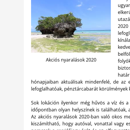
ugya
elker
utazá
2020
lefog
kínál
kedve
belfö
Akciós nyaralások 2020
folyó
bizto
határ
hónapjaiban aktuálisak mindenfelé, de az 
lefoglalhatóak, pénztárcabarát körülmények 
Sok lokáción ilyenkor még hűvös a víz és a
időpontban olyan helyszínek is találhatóak,
Az akciós nyaralások 2020-ban való okos me
kiszámítható, hogy autóval, vonattal vagy e