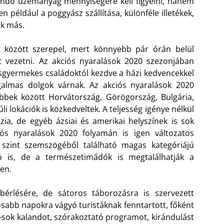
andó üzemanyag mennyiségére kell figyelni, hanem
n például a poggyász szállítása, különféle illetékek,
ok más.
 között szerepel, mert könnyebb pár órán belül
t vezetni. Az akciós nyaralások 2020 szezonjában
kisgyermekes családoktól kezdve a házi kedvencekkel
zgalmas dolgok várnak. Az akciós nyaralások 2020
öbbek között Horvátország, Görögország, Bulgária,
 lokációk is közkedveltek. A teljesség igénye nélkül
a, de egyéb ázsiai és amerikai helyszínek is sok
iós nyaralások 2020 folyamán is igen változatos
 szint szemszögéből található magas kategóriájú
ló is, de a természetimádók is megtalálhatják a
en.
bérlésére, de sátoros táborozásra is szervezett
abb napokra vágyó turistáknak fenntartott, főként
-sok kalandot, szórakoztató programot, kirándulást