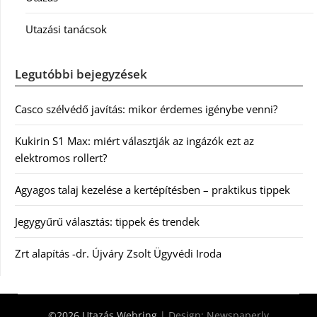
Utazási tanácsok
Legutóbbi bejegyzések
Casco szélvédő javítás: mikor érdemes igénybe venni?
Kukirin S1 Max: miért választják az ingázók ezt az
elektromos rollert?
Agyagos talaj kezelése a kertépítésben – praktikus tippek
Jegygyűrű választás: tippek és trendek
Zrt alapítás -dr. Újváry Zsolt Ügyvédi Iroda
©2026 Utazás Webring
| Design:
Newspaperly