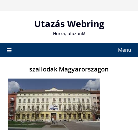
Skip
to
content
Utazás Webring
Hurrá, utazunk!
Menu
szallodak Magyarorszagon