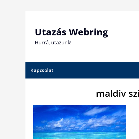
Skip
to
content
Utazás Webring
Hurrá, utazunk!
Kapcsolat
maldiv sz