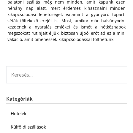
balatoni szállás még nem minden, amit kapunk ezen
néhány nap alatt, mert érdemes kihasználni minden
kikapcsolódási lehetőséget, valamint a gyönyörű tóparti
séták töltekező erejét is. Most, amikor már halványodni
kezdenek a nyaralás emlékei és ismét a hétköznapok
megszokott rutinjait éljük, biztosan újból erőt ad ez a mini
vakáció, amit pihenéssel, kikapcsolódással tölthetünk.
KERESÉS:
Kategóriák
Hotelek
Külföldi szállások