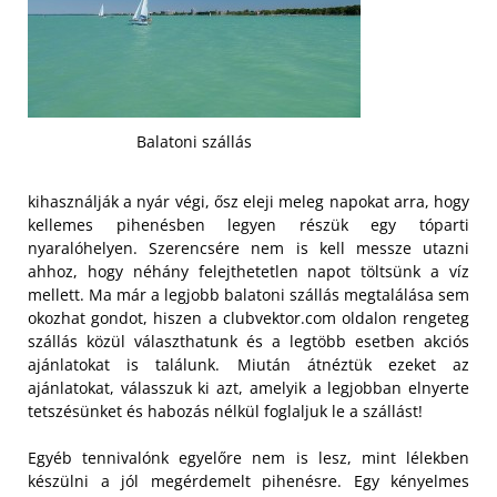
Balatoni szállás
kihasználják a nyár végi, ősz eleji meleg napokat arra, hogy
kellemes pihenésben legyen részük egy tóparti
nyaralóhelyen. Szerencsére nem is kell messze utazni
ahhoz, hogy néhány felejthetetlen napot töltsünk a víz
mellett. Ma már a legjobb balatoni szállás megtalálása sem
okozhat gondot, hiszen a clubvektor.com oldalon rengeteg
szállás közül választhatunk és a legtöbb esetben akciós
ajánlatokat is találunk. Miután átnéztük ezeket az
ajánlatokat, válasszuk ki azt, amelyik a legjobban elnyerte
tetszésünket és habozás nélkül foglaljuk le a szállást!
Egyéb tennivalónk egyelőre nem is lesz, mint lélekben
készülni a jól megérdemelt pihenésre. Egy kényelmes