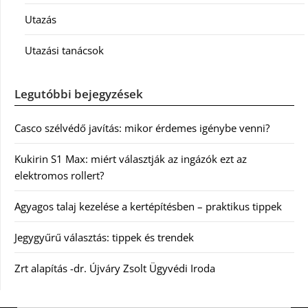
Utazás
Utazási tanácsok
Legutóbbi bejegyzések
Casco szélvédő javítás: mikor érdemes igénybe venni?
Kukirin S1 Max: miért választják az ingázók ezt az
elektromos rollert?
Agyagos talaj kezelése a kertépítésben – praktikus tippek
Jegygyűrű választás: tippek és trendek
Zrt alapítás -dr. Újváry Zsolt Ügyvédi Iroda