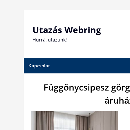
Skip
to
content
Utazás Webring
Hurrá, utazunk!
Kapcsolat
Függönycsipesz görg
áruhá