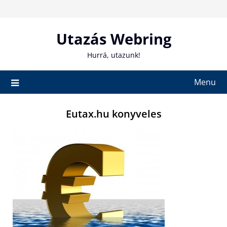
Skip
to
content
Utazás Webring
Hurrá, utazunk!
Menu
Eutax.hu konyveles