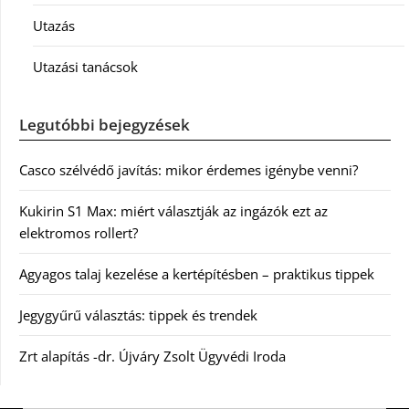
Utazás
Utazási tanácsok
Legutóbbi bejegyzések
Casco szélvédő javítás: mikor érdemes igénybe venni?
Kukirin S1 Max: miért választják az ingázók ezt az
elektromos rollert?
Agyagos talaj kezelése a kertépítésben – praktikus tippek
Jegygyűrű választás: tippek és trendek
Zrt alapítás -dr. Újváry Zsolt Ügyvédi Iroda