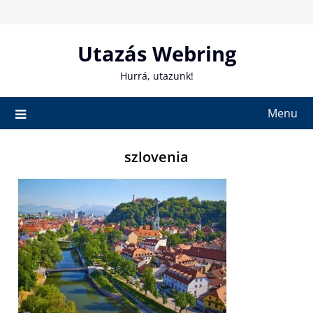
Skip
to
content
Utazás Webring
Hurrá, utazunk!
Menu
szlovenia