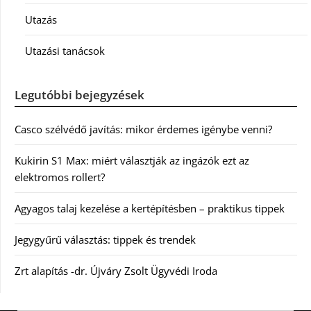
Utazás
Utazási tanácsok
Legutóbbi bejegyzések
Casco szélvédő javítás: mikor érdemes igénybe venni?
Kukirin S1 Max: miért választják az ingázók ezt az
elektromos rollert?
Agyagos talaj kezelése a kertépítésben – praktikus tippek
Jegygyűrű választás: tippek és trendek
Zrt alapítás -dr. Újváry Zsolt Ügyvédi Iroda