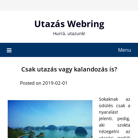
Skip
to
content
Utazás Webring
Hurrá, utazunk!
Menu
Csak utazás vagy kalandozás is?
Posted on 2019-02-01
Sokaknak az
üdülés csak a
nyaralást
jelenti, pedig,
aki szokta
nézegetni az
utazási irodák