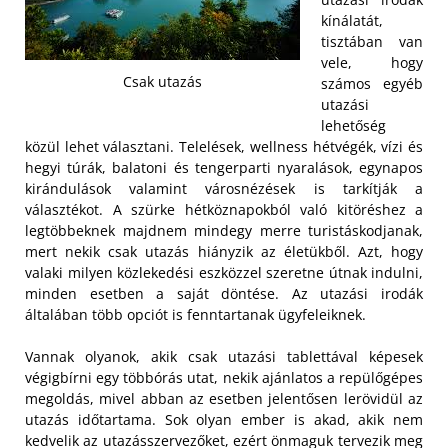
kínálatát,
tisztában van
vele, hogy
Csak utazás
számos egyéb
utazási
lehetőség
közül lehet választani. Telelések, wellness hétvégék, vízi és
hegyi túrák, balatoni és tengerparti nyaralások, egynapos
kirándulások valamint városnézések is tarkítják a
választékot. A szürke hétköznapokból való kitöréshez a
legtöbbeknek majdnem mindegy merre turistáskodjanak,
mert nekik csak utazás hiányzik az életükből. Azt, hogy
valaki milyen közlekedési eszközzel szeretne útnak indulni,
minden esetben a saját döntése. Az utazási irodák
általában több opciót is fenntartanak ügyfeleiknek.
Vannak olyanok, akik csak utazási tablettával képesek
végigbírni egy többórás utat, nekik ajánlatos a repülőgépes
megoldás, mivel abban az esetben jelentősen lerövidül az
utazás időtartama. Sok olyan ember is akad, akik nem
kedvelik az utazásszervezőket, ezért önmaguk tervezik meg