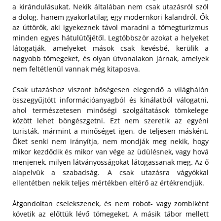
a kirándulásukat. Nekik általában nem csak utazásról szól
a dolog, hanem gyakorlatilag egy modernkori kalandról. Ők
az úttörők, aki igyekeznek távol maradni a tömegturizmus
minden egyes hátulütőjétől. Legtöbbször azokat a helyeket
látogatják, amelyeket mások csak kevésbé, kerülik a
nagyobb tömegeket, és olyan útvonalakon járnak, amelyek
nem feltétlenül vannak még kitaposva.
Csak utazáshoz viszont bőségesen elegendő a világhálón
összegyűjtött információanyagból és kínálatból válogatni,
ahol természetesen minőségi szolgáltatások tömkelege
között lehet böngészgetni. Ezt nem szeretik az egyéni
turisták, mármint a minőséget igen, de teljesen másként.
Őket senki nem irányítja, nem mondják meg nekik, hogy
mikor kezdődik és mikor van vége az üdülésnek, vagy hová
menjenek, milyen látványosságokat látogassanak meg. Az ő
alapelvük a szabadság. A csak utazásra vágyókkal
ellentétben nekik teljes mértékben eltérő az értékrendjük.
Átgondoltan cselekszenek, és nem robot- vagy zombiként
követik az előttük lévő tömegeket. A másik tábor mellett