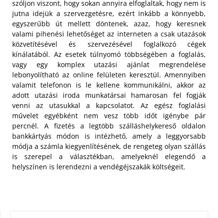
szóljon viszont, hogy sokan annyira elfoglaltak, hogy nem is
jutna idejük a szervezgetésre, ezért inkább a könnyebb,
egyszerűbb út mellett döntenek, azaz, hogy keresnek
valami pihenési lehetőséget az interneten a csak utazások
közvetítésével és szervezésével foglalkozó cégek
kínálatából. Az esetek túlnyomó többségében a foglalás,
vagy egy komplex utazási ajánlat megrendelése
lebonyolítható az online felületen keresztül. Amennyiben
valamit telefonon is le kellene kommunikálni, akkor az
adott utazási iroda munkatársai hamarosan fel fogják
venni az utasukkal a kapcsolatot. Az egész foglalási
művelet egyébként nem vesz több időt igénybe pár
percnél. A fizetés a legtöbb szálláshelykereső oldalon
bankkártyás módon is intézhető, amely a leggyorsabb
módja a számla kiegyenlítésének, de rengeteg olyan szállás
is szerepel a választékban, amelyeknél elegendő a
helyszínen is lerendezni a vendégéjszakák költségeit.
KERESÉS: