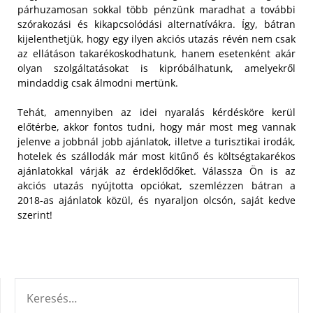
párhuzamosan sokkal több pénzünk maradhat a további
szórakozási és kikapcsolódási alternatívákra. Így, bátran
kijelenthetjük, hogy egy ilyen akciós utazás révén nem csak
az ellátáson takarékoskodhatunk, hanem esetenként akár
olyan szolgáltatásokat is kipróbálhatunk, amelyekről
mindaddig csak álmodni mertünk.
Tehát, amennyiben az idei nyaralás kérdésköre kerül
előtérbe, akkor fontos tudni, hogy már most meg vannak
jelenve a jobbnál jobb ajánlatok, illetve a turisztikai irodák,
hotelek és szállodák már most kitűnő és költségtakarékos
ajánlatokkal várják az érdeklődőket. Válassza Ön is az
akciós utazás nyújtotta opciókat, szemlézzen bátran a
2018-as ajánlatok közül, és nyaraljon olcsón, saját kedve
szerint!
KERESÉS: