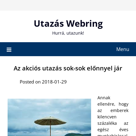
Skip
to
content
Utazás Webring
Hurrá, utazunk!
Menu
Az akciós utazás sok-sok előnnyel jár
Posted on 2018-01-29
Annak
ellenére, hogy
az emberek
kilencven
százaléka az
egész éves
munkabírással