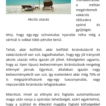
a méltán
megérdemelt
vakációs
Akciós utazás
időszakra
spórol és
gyűjtöget,
tény, hogy egy-egy színvonalas nyaralás néha még a
vártnál is sokkal több pénzbe kerül.
Tehát, akár külföldi, akár belföldi kirándulásról és
vakációzásról van szó, tagadhatatlan, hogy egy jól irányzott
akciós utazás néha igazán jól jöhet. Kétségtelen ugyanis,
hogy az ilyen típusú kedvezményes kirándulások rengeteg
előnnyel járnak. Egyrészt, általában igazán nagy
kedvezményekről van szó, így esetenként akár még 70%‎-ot
is megspórolhatunk egy-egy luxusnyaralás, vagy
népszerűbb kirándulás lefoglalásakor.
Másrészt, mivel az előnyös árú foglalás automatikusan
maga után vonja a spórolás lehetőségét, ezért egyértelmű,
hogy a szállást és étkezést magába foglaló költségekkel