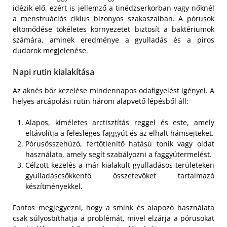
idézik elő, ezért is jellemző a tinédzserkorban vagy nőknél
a menstruációs ciklus bizonyos szakaszaiban. A pórusok
eltömődése tökéletes környezetet biztosít a baktériumok
számára, aminek eredménye a gyulladás és a piros
dudorok megjelenése.
Napi rutin kialakítása
Az aknés bőr kezelése mindennapos odafigyelést igényel. A
helyes arcápolási rutin három alapvető lépésből áll:
Alapos, kíméletes arctisztítás reggel és este, amely
eltávolítja a felesleges faggyút és az elhalt hámsejteket.
Pórusösszehúzó, fertőtlenítő hatású tonik vagy oldat
használata, amely segít szabályozni a faggyútermelést.
Célzott kezelés a már kialakult gyulladásos területeken
gyulladáscsökkentő összetevőket tartalmazó
készítményekkel.
Fontos megjegyezni, hogy a smink és alapozó használata
csak súlyosbíthatja a problémát, mivel elzárja a pórusokat