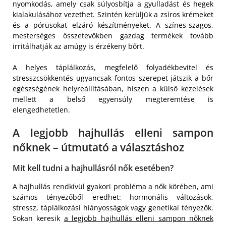
nyomkodás, amely csak súlyosbítja a gyulladást és hegek
kialakulásához vezethet. Szintén kerüljük a zsíros krémeket
és a pórusokat elzáró készítményeket. A színes-szagos,
mesterséges összetevőkben gazdag termékek tovább
irritálhatják az amúgy is érzékeny bőrt.
A helyes táplálkozás, megfelelő folyadékbevitel és
stresszcsökkentés ugyancsak fontos szerepet játszik a bőr
egészségének helyreállításában, hiszen a külső kezelések
mellett a belső egyensúly megteremtése is
elengedhetetlen.
A legjobb hajhullás elleni sampon
nőknek – útmutató a választáshoz
Mit kell tudni a hajhullásról nők esetében?
A hajhullás rendkívül gyakori probléma a nők körében, ami
számos tényezőből eredhet: hormonális változások,
stressz, táplálkozási hiányosságok vagy genetikai tényezők.
Sokan keresik
a legjobb hajhullás elleni sampon nőknek