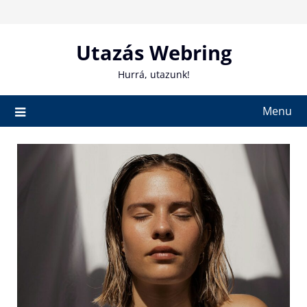
Skip
to
content
Utazás Webring
Hurrá, utazunk!
Menu