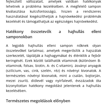
fejlesztett változatait, amelyek valóban hatékonyak
lehetnek a probléma kezelésében. A megfelelő sampon
kiválasztása kulcsfontosságú, hiszen a rendszeres
használatával kiegészíthetjük a hajnövekedési problémák
kezelését és támogathatjuk az egészséges hajnövekedést.
Hatékony összetevők a hajhullás elleni
samponokban
A legjobb hajhullás elleni sampon nőknek olyan
összetevőket tartalmaz, amelyek megerősítik a hajszálak
szerkezetét, táplálják a hajhagymákat és élénkítik a fejbőr
keringését. Ezek között találhatók vitaminok (különösen B-
vitaminok, folsav, biotin, A- és C-vitamin), ásványi anyagok
(szilícium, vas, cink, szelén, réz) és növényi kivonatok. A
természetes növényi kivonatok, mint a csalán, bojtorján,
mezei zsurló, diólevél vagy nyírfalevél, évszázadok óta
bizonyítottan hatékony megoldást jelentenek a hajhullás
kezelésében.
Természetes megoldások előnyben