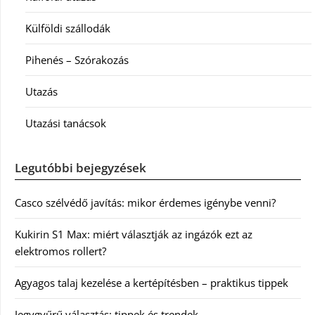
Külföldi szállodák
Pihenés – Szórakozás
Utazás
Utazási tanácsok
Legutóbbi bejegyzések
Casco szélvédő javítás: mikor érdemes igénybe venni?
Kukirin S1 Max: miért választják az ingázók ezt az
elektromos rollert?
Agyagos talaj kezelése a kertépítésben – praktikus tippek
Jegygyűrű választás: tippek és trendek