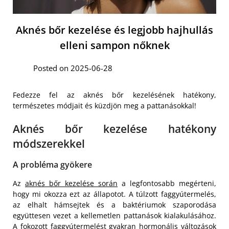
Aknés bőr kezelése és legjobb hajhullás
elleni sampon nőknek
Posted on 2025-06-28
Fedezze fel az aknés bőr kezelésének hatékony,
természetes módjait és küzdjön meg a pattanásokkal!
Aknés bőr kezelése hatékony
módszerekkel
A probléma gyökere
Az
aknés bőr kezelése során
a legfontosabb megérteni,
hogy mi okozza ezt az állapotot. A túlzott faggyútermelés,
az elhalt hámsejtek és a baktériumok szaporodása
együttesen vezet a kellemetlen pattanások kialakulásához.
A fokozott faggyútermelést gyakran hormonális változások