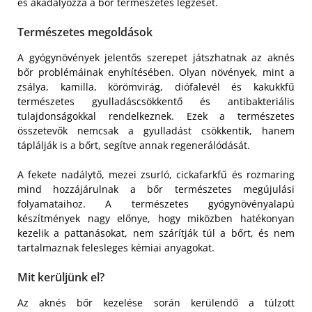
és akadályozza a bőr természetes légzését.
Természetes megoldások
A gyógynövények jelentős szerepet játszhatnak az aknés
bőr problémáinak enyhítésében. Olyan növények, mint a
zsálya, kamilla, körömvirág, diófalevél és kakukkfű
természetes gyulladáscsökkentő és antibakteriális
tulajdonságokkal rendelkeznek. Ezek a természetes
összetevők nemcsak a gyulladást csökkentik, hanem
táplálják is a bőrt, segítve annak regenerálódását.
A fekete nadálytő, mezei zsurló, cickafarkfű és rozmaring
mind hozzájárulnak a bőr természetes megújulási
folyamataihoz. A természetes gyógynövényalapú
készítmények nagy előnye, hogy miközben hatékonyan
kezelik a pattanásokat, nem szárítják túl a bőrt, és nem
tartalmaznak felesleges kémiai anyagokat.
Mit kerüljünk el?
Az aknés bőr kezelése során kerülendő a túlzott