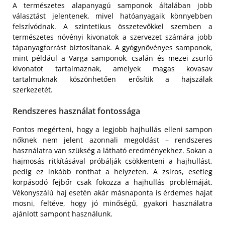
A természetes alapanyagú samponok általában jobb
választást jelentenek, mivel hatóanyagaik könnyebben
felszívódnak. A szintetikus összetevőkkel szemben a
természetes növényi kivonatok a szervezet számára jobb
tápanyagforrást biztosítanak. A gyógynövényes samponok,
mint például a Varga samponok, csalán és mezei zsurló
kivonatot tartalmaznak, amelyek magas kovasav
tartalmuknak köszönhetően erősítik a hajszálak
szerkezetét.
Rendszeres használat fontossága
Fontos megérteni, hogy a legjobb hajhullás elleni sampon
nőknek nem jelent azonnali megoldást – rendszeres
használatra van szükség a látható eredményekhez. Sokan a
hajmosás ritkításával próbálják csökkenteni a hajhullást,
pedig ez inkább ronthat a helyzeten. A zsíros, esetleg
korpásodó fejbőr csak fokozza a hajhullás problémáját.
Vékonyszálú haj esetén akár másnaponta is érdemes hajat
mosni, feltéve, hogy jó minőségű, gyakori használatra
ajánlott sampont használunk.