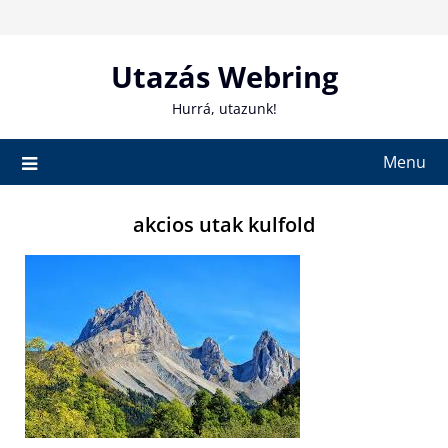
Skip
to
content
Utazás Webring
Hurrá, utazunk!
Menu
akcios utak kulfold