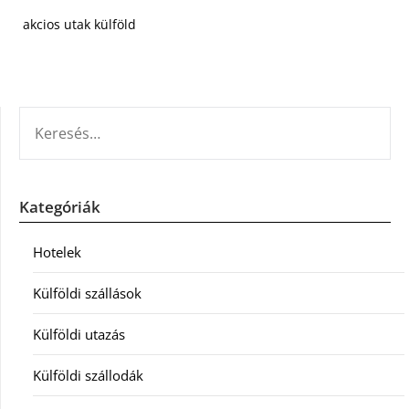
akcios utak külföld
KERESÉS:
Kategóriák
Hotelek
Külföldi szállások
Külföldi utazás
Külföldi szállodák